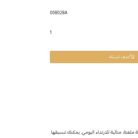
008028A
1
أضف للسلة
يار 18k قيراط تتميز بجاذبية ملفتة. مثالية للارتداء اليومي. يمكنك تنسيقها