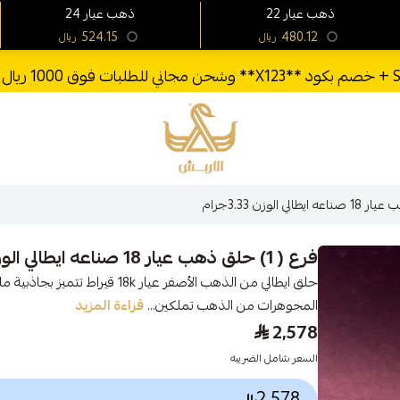
22 ذهب عيار
24 ذهب عيار
524.15
480.12
ريال
ريال
الأربش للذهب
فرع ( 1) حلق ذهب عيار 18 صناعه ايطالي الوزن 3.33جرام
حلق ايطالي من الذهب الأصفر عيار 8k
المجوهرات من الذهب تملكين...
قراءة المزيد
2,578
السعر شامل الضريبه
2,578