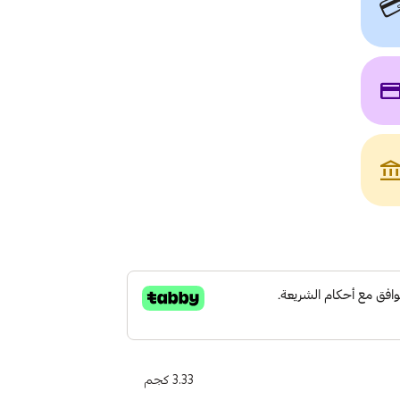

payme
account_bala
3.33 كجم