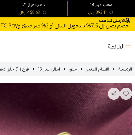
18 ذهب عيار
21 ذهب عيار
458.63
393.11
ريال
ريال
الأربش للذهب
خصم يصل إلى 7.5% بالتحويل البنكي أو 3% عبر مدى وSTC Pay + خصم بكود **X123** وشحن مجاني للطلبات فوق 1000 ريال
القائمة
الرئيسية
اقسام المتجر
حلق
ايطالي عيار 18
فرع ( 1) حلق ذهب عيار 18 صناعه ايطالي الوزن 3.33جرام