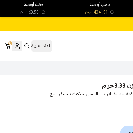
ذهب أونصة
فضة أونصة
63.58
4341.91
دولار
دولار
0
اللغة:
العربية
1 قيراط تتميز بجاذبية ملفتة. مثالية للارتداء اليومي. يمكنك تنسيقها مع