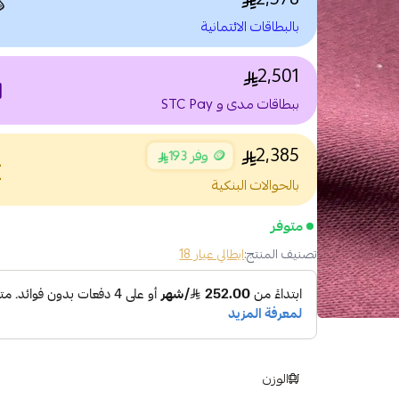

بالبطاقات الائتمانية
2,501
nt
ببطاقات مدى و STC Pay
2,385
🪙 وفر 193
nce
بالحوالات البنكية
متوفر
ايطالي عيار 18
تصنيف المنتج:
الوزن