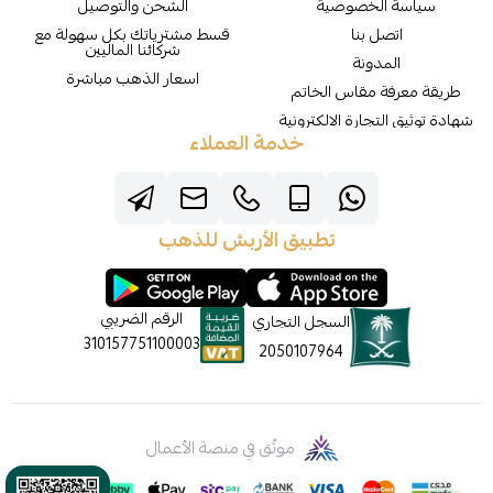
سياسة الخصوصية
الشحن والتوصيل
اتصل بنا
قسط مشترياتك بكل سهولة مع
شركائنا الماليين
المدونة
اسعار الذهب مباشرة
طريقة معرفة مقاس الخاتم
شهادة توثيق التجارة الالكترونية
خدمة العملاء
تطبيق الأربش للذهب
الرقم الضريبي
السجل التجاري
310157751100003
2050107964
موثّق في منصة الأعمال