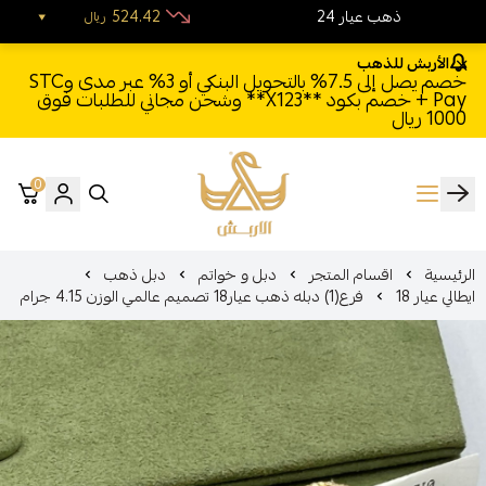
24 ذهب عيار
524.42
ريال
الأربش للذهب
خصم يصل إلى 7.5% بالتحويل البنكي أو 3% عبر مدى وSTC
Pay + خصم بكود **X123** وشحن مجاني للطلبات فوق
1000 ريال
0
الأربش للذهب
الرئيسية
اقسام المتجر
دبل و خواتم
دبل ذهب
ايطالي عيار 18
فرع(1) دبله ذهب عيار18 تصميم عالمي الوزن 4.15 جرام