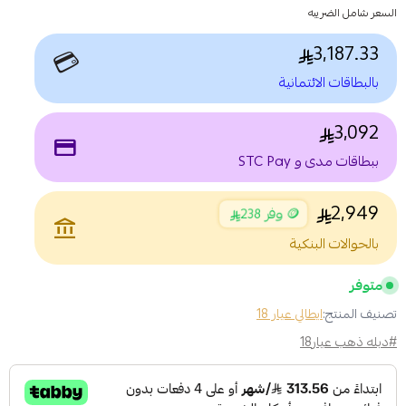
السعر شامل الضريبه
3,187.33
💳
بالبطاقات الائتمانية
3,092
payment
ببطاقات مدى و STC Pay
2,949
🪙 وفر 238
account_balance
بالحوالات البنكية
متوفر
تصنيف المنتج:
ايطالي عيار 18
#دبله ذهب عيار18