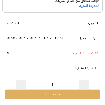
الوزن
5.4 كجم
رقم الموديل
012089-013517-013525-013519-013824
6
عدد مرات الشراء
3
الكمية المتبقية
أضف للسلة