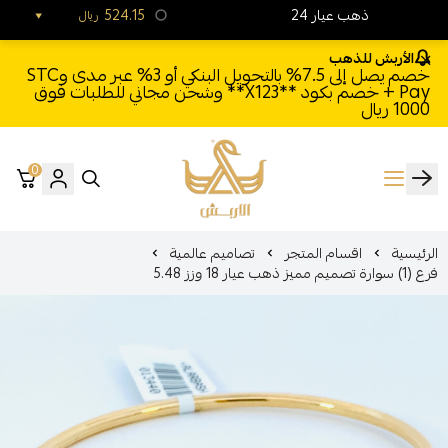
24 ذهب عيار
524.15
ريال
الأربش للذهب
خصم يصل إلى 7.5% بالتحويل البنكي أو 3% عبر مدى وSTC
Pay + خصم بكود **X123** وشحن مجاني للطلبات فوق
1000 ريال
0
الأربش للذهب
الرئيسية
اقسام المتجر
تصاميم عالمية
فرع (1) سوارة تصميم مميز ذهب عيار 18 وزز 5.48