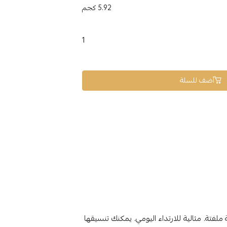
5.92 كجم
1
أضف للسلة
 18 قيراط تتميز بجاذبية ملفتة. مثالية للارتداء اليومي. يمكنك تنسيقها