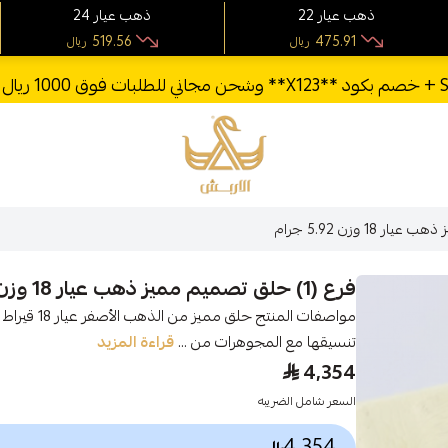
22 ذهب عيار
24 ذهب عيار
519.56
475.91
ريال
ريال
الأربش للذهب
فرع (1) حلق تصميم مميز ذهب عيار 18 وزن 5.92 جرام
مواصفات المن
تنسيقها مع المجوهرات من ...
قراءة المزيد
4,354
السعر شامل الضريبه
4,354