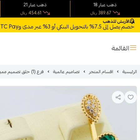
18 ذهب عيار
21 ذهب عيار
454.61
389.67
ريال
ريال
الأربش للذهب
خصم يصل إلى 7.5% بالتحويل البنكي أو 3% عبر مدى وSTC Pay + خصم بكود **X123** وشحن مجاني للطلبات فوق 1000 ريال
القائمة
الرئيسية
اقسام المتجر
تصاميم عالمية
فرع (1) حلق تصميم مميز ذهب عيار 18 وزن 5.92 جرام