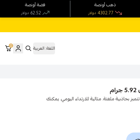
ذهب أونصة
فضة أونصة
62.52
4302.77
دولار
دولار
0
اللغة:
العربية
تج حلق مميز من الذهب الأصفر عيار 18 قيراط تتميز بجاذبية ملفتة. مثالية للارتداء اليومي. يمكنك