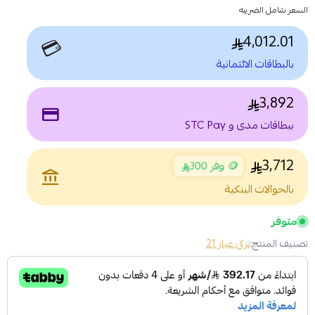
السعر شامل الضريبه
4,012.01
💳
بالبطاقات الائتمانية
3,892
payment
ببطاقات مدى و STC Pay
3,712
🪙 وفر 300
account_balance
بالحوالات البنكية
متوفر
تصنيف المنتج:
تركي عيار 21