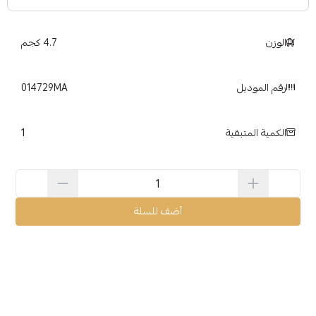
الوزن
4.7 كجم
رقم الموديل
014729MA
1
الكمية المتبقية
أضف للسلة