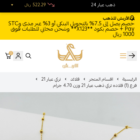
24 ذهب عيار
522.29
ريال
الأربش للذهب
خصم يصل إلى 7.5% بالتحويل البنكي أو 3% عبر مدى وSTC
Pay + خصم بكود **X123** وشحن مجاني للطلبات فوق
1000 ريال
0
الأربش للذهب
الرئيسية
اقسام المتجر
قلائد
تركي عيار 21
فرع (1) قلاده تركي ذهب عيار 21 وزن 4.70 جرام