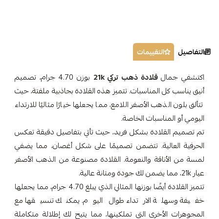
التفاصيل
التقييمات
اكتشفي جمال
قلادة ذهب تركي 21k
بوزن 4.70 جرام، تصميم
أنيق يناسب كل المناسبات. تتميز هذه القلادة بجاذبية ملفتة، حيث
تتألق بلون الذهب الأصفر اللامع، مما يجعلها خيارًا مثاليًا للارتداء
اليومي أو المناسبات الخاصة.
تم تصميم القلادة بشكل فريد، حيث تأتي بتفاصيل دقيقة تعكس
الحرفية العالية. تتضمن تصميمًا على شكل أغصان، مما يضفي
لمسة من الأناقة والنعومة. القلادة مصنوعة من الذهب الأصفر
عيار 21k، مما يضمن لك جودة ومتانة عالية.
تتميز القلادة أيضًا بوزنها المثالي الذي يبلغ 4.70 جرام، مما يجعلها
خفيفة وسهلة الارتداء طوال اليوم. يمكنك تنسيقها مع
المجوهرات الأخرى التي تملكينها، مما يتيح لك إطلالة متكاملة