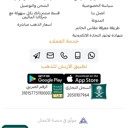
سياسة الخصوصية
الشحن والتوصيل
اتصل بنا
قسط مشترياتك بكل سهولة مع
شركائنا الماليين
المدونة
اسعار الذهب مباشرة
طريقة معرفة مقاس الخاتم
شهادة توثيق التجارة الالكترونية
خدمة العملاء
تطبيق الأربش للذهب
الرقم الضريبي
السجل التجاري
310157751100003
2050107964
موثّق في منصة الأعمال