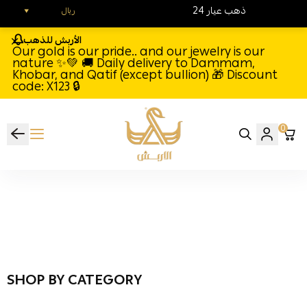
24 ذهب عيار
ريال
الأربش للذهب
Our gold is our pride.. and our jewelry is our
nature ✨💚 🚚 Daily delivery to Dammam,
Khobar, and Qatif (except bullion) 🎁 Discount
code: X123 🔒
0
Al-Arbash Gold J
SHOP BY CATEGORY