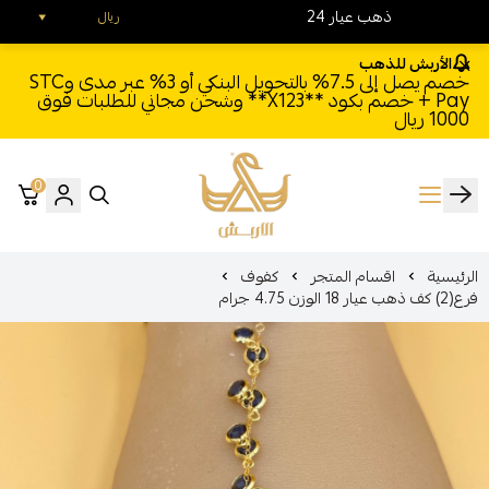
24 ذهب عيار
ريال
الأربش للذهب
خصم يصل إلى 7.5% بالتحويل البنكي أو 3% عبر مدى وSTC
Pay + خصم بكود **X123** وشحن مجاني للطلبات فوق
1000 ريال
0
الأربش للذهب
الرئيسية
اقسام المتجر
كفوف
فرع(2) كف ذهب عيار 18 الوزن 4.75 جرام