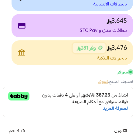
بالبطاقات الائتمانية
3,645
payment
ببطاقات مدى و STC Pay
3,476
🪙 وفر 281
account_balance
بالحوالات البنكية
متوفر
تصنيف المنتج:
كفوف
الوزن
4.75 جم