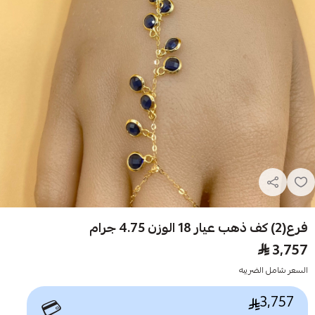
فرع(2) كف ذهب عيار 18 الوزن 4.75 جرام
3,757
السعر شامل الضريبه
3,757
💳