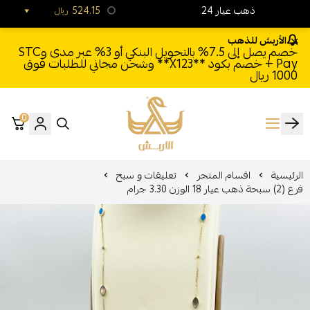
24 ذهب عيار
524.15
ريال
الأربش للذهب
خصم يصل إلى 7.5% بالتحويل البنكي أو 3% عبر مدى وSTC
Pay + خصم بكود **X123** وشحن مجاني للطلبات فوق
1000 ريال
0
الأربش للذهب
الرئيسية
اقسام المتجر
تعليقات و سبح
فرع (2) سبحة ذهب عيار 18 الوزن 3.30 جرام