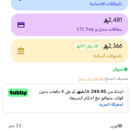
بالبطاقات الائتمانية
2,481
payment
ببطاقات مدى و STC Pay
2,366
🪙 وفر 191
account_balance
بالحوالات البنكية
متوفر
تصنيف المنتج:
تعليقات و سبح
الوزن
3.3 جم