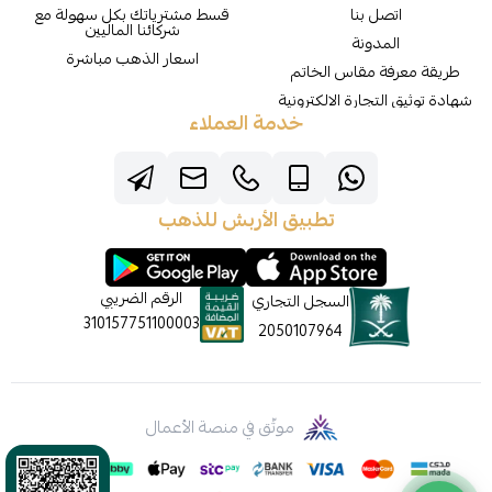
اتصل بنا
قسط مشترياتك بكل سهولة مع
شركائنا الماليين
المدونة
اسعار الذهب مباشرة
طريقة معرفة مقاس الخاتم
شهادة توثيق التجارة الالكترونية
خدمة العملاء
تطبيق الأربش للذهب
الرقم الضريبي
السجل التجاري
310157751100003
2050107964
موثّق في منصة الأعمال