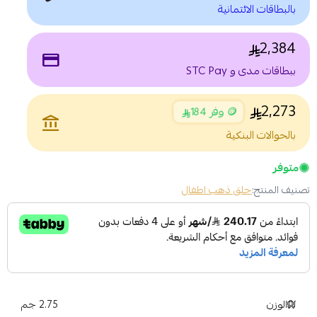
بالبطاقات الائتمانية
2,384
payment
ببطاقات مدى و STC Pay
2,273
🪙 وفر 184
account_balance
بالحوالات البنكية
متوفر
تصنيف المنتج:
حلق ذهب اطفال
الوزن
2.75 جم