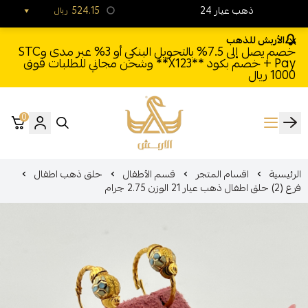
24 ذهب عيار
524.15
ريال
الأربش للذهب
خصم يصل إلى 7.5% بالتحويل البنكي أو 3% عبر مدى وSTC
Pay + خصم بكود **X123** وشحن مجاني للطلبات فوق
1000 ريال
0
الأربش للذهب
الرئيسية
اقسام المتجر
قسم الأطفال
حلق ذهب اطفال
فرع (2) حلق اطفال ذهب عيار 21 الوزن 2.75 جرام