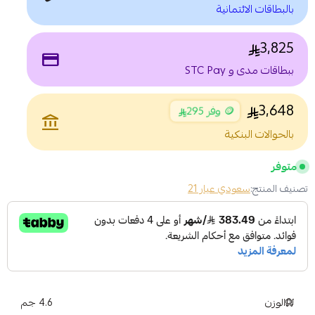
بالبطاقات الائتمانية
3,825
payment
ببطاقات مدى و STC Pay
3,648
🪙 وفر 295
account_balance
بالحوالات البنكية
متوفر
تصنيف المنتج:
سعودي عيار 21
الوزن
4.6 جم