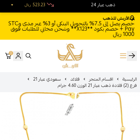
24 ذهب عيار
523.23
ريال
الأربش للذهب
خصم يصل إلى 7.5% بالتحويل البنكي أو 3% عبر مدى وSTC
Pay + خصم بكود **X123** وشحن مجاني للطلبات فوق
1000 ريال
0
الأربش للذهب
الرئيسية
اقسام المتجر
قلائد
سعودي عيار 21
فرع (2) قلادة ذهب عيار 21 الوزن 4.60 جرام