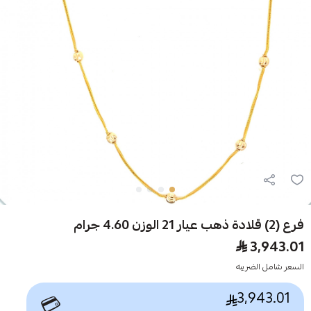
فرع (2) قلادة ذهب عيار 21 الوزن 4.60 جرام
3,943.01
السعر شامل الضريبه
3,943.01
💳