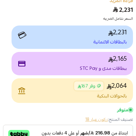
قراءة المزيد
2,231
السعر شامل الضريبه
2,231
💳
بالبطاقات الائتمانية
2,165
payment
ببطاقات مدى و STC Pay
2,064
🪙 وفر 167
account_balance
بالحوالات البنكية
متوفر
تصنيف المنتج:
زركون عيار 18