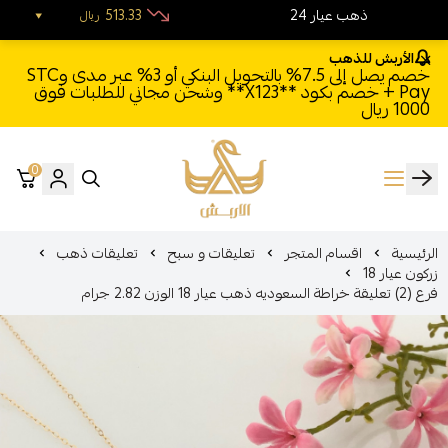
24 ذهب عيار
513.33
ريال
الأربش للذهب
خصم يصل إلى 7.5% بالتحويل البنكي أو 3% عبر مدى وSTC
Pay + خصم بكود **X123** وشحن مجاني للطلبات فوق
1000 ريال
0
الأربش للذهب
الرئيسية
اقسام المتجر
تعليقات و سبح
تعليقات ذهب
زركون عيار 18
فرع (2) تعليقة خراطة السعوديه ذهب عيار 18 الوزن 2.82 جرام