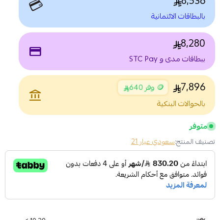
8,536
💳
بالبطاقات الائتمانية
8,280
payment
ببطاقات مدى و STC Pay
7,896
🪙 وفر 640
account_balance
بالحوالات البنكية
متوفر
تصنيف المنتج:
سعودي عيار 21