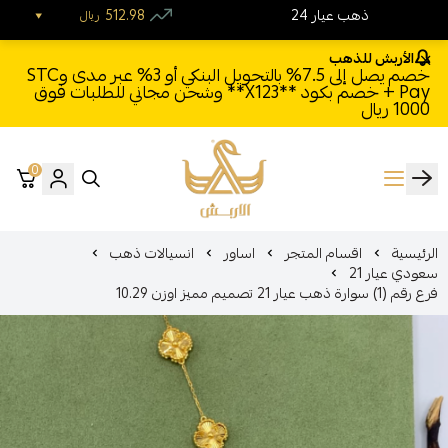
24 ذهب عيار
512.98
ريال
الأربش للذهب
خصم يصل إلى 7.5% بالتحويل البنكي أو 3% عبر مدى وSTC
Pay + خصم بكود **X123** وشحن مجاني للطلبات فوق
1000 ريال
0
الأربش للذهب
الرئيسية
اقسام المتجر
اساور
انسيالات ذهب
سعودي عيار 21
فرع رقم (1) سوارة ذهب عيار 21 تصميم مميز اوزن 10.29