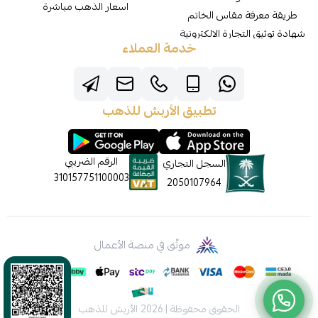
اسعار الذهب مباشرة
طريقة معرفة مقاس الخاتم
شهادة توثيق التجارة الالكترونية
خدمة العملاء
تطبيق الأربش للذهب
الرقم الضريبي
السجل التجاري
310157751100003
2050107964
موثّق في منصة الأعمال
الحقوق محفوظة | 2026
الأربش للذهب