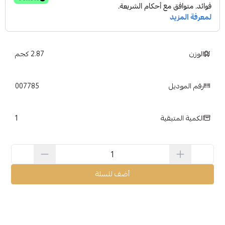
الوزن
2.87 كجم
رقم الموديل
007785
1
الكمية المتبقية
أضف للسلة