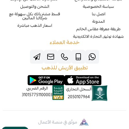
سياسة الخصوصية
الشحن والتوصيل
اتصل بنا
قسط مشترياتك بكل سهولة مع
شركائنا الماليين
المدونة
اسعار الذهب مباشرة
طريقة معرفة مقاس الخاتم
شهادة توثيق التجارة الالكترونية
خدمة العملاء
تطبيق الأربش للذهب
الرقم الضريبي
السجل التجاري
310157751100003
2050107964
موثّق في منصة الأعمال