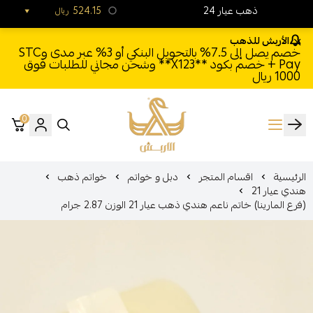
24 ذهب عيار
524.15
ريال
الأربش للذهب
خصم يصل إلى 7.5% بالتحويل البنكي أو 3% عبر مدى وSTC
Pay + خصم بكود **X123** وشحن مجاني للطلبات فوق
1000 ريال
0
الأربش للذهب
الرئيسية
اقسام المتجر
دبل و خواتم
خواتم ذهب
هندي عيار 21
(فرع المارينا) خاتم ناعم هندي ذهب عيار 21 الوزن 2.87 جرام