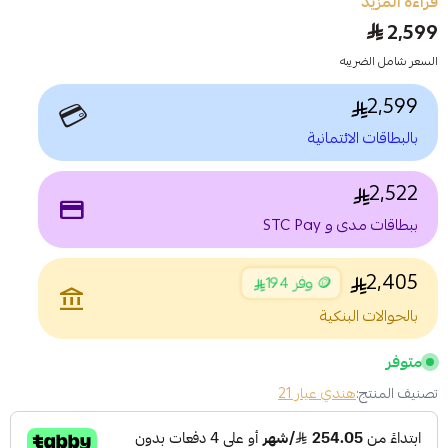
قراءة المزيد
2,599
السعر شامل الضريبه
2,599
💳
بالبطاقات الائتمانية
2,522
payment
ببطاقات مدى و STC Pay
2,405
🪙 وفر 194
account_balance
بالحوالات البنكية
متوفر
تصنيف المنتج:
هندي عيار 21