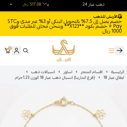
24 ذهب عيار
517.08
ريال
الأربش للذهب
خصم يصل إلى 7.5% بالتحويل البنكي أو 3% عبر مدى وSTC
Pay + خصم بكود **X123** وشحن مجاني للطلبات فوق
1000 ريال
0
الأربش للذهب
الرئيسية
اقسام المتجر
اساور
انسيالات ذهب
ايطالي عيار 18
(فرع المارينا) انسيال ذهب عيار 18 الوزن 1.23جرام