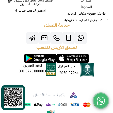
اتصل بنا
قسط مشترياتك بكل سهولة مع
شركائنا الماليين
المدونة
اسعار الذهب مباشرة
طريقة معرفة مقاس الخاتم
شهادة توثيق التجارة الالكترونية
خدمة العملاء
تطبيق الأربش للذهب
الرقم الضريبي
السجل التجاري
310157751100003
2050107964
موثّق في منصة الأعمال