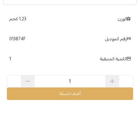
الوزن
1.23 كجم
رقم الموديل
013874F
1
الكمية المتبقية
أضف للسلة