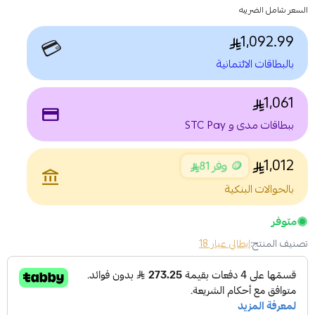
السعر شامل الضريبه
1,092.99
💳
بالبطاقات الائتمانية
1,061
payment
ببطاقات مدى و STC Pay
1,012
🪙 وفر 81
account_balance
بالحوالات البنكية
متوفر
تصنيف المنتج:
ايطالي عيار 18