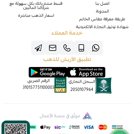
اتصل بنا
قسط مشترياتك بكل سهولة مع
شركائنا الماليين
المدونة
اسعار الذهب مباشرة
طريقة معرفة مقاس الخاتم
شهادة توثيق التجارة الالكترونية
خدمة العملاء
تطبيق الأربش للذهب
الرقم الضريبي
السجل التجاري
310157751100003
2050107964
موثّق في منصة الأعمال