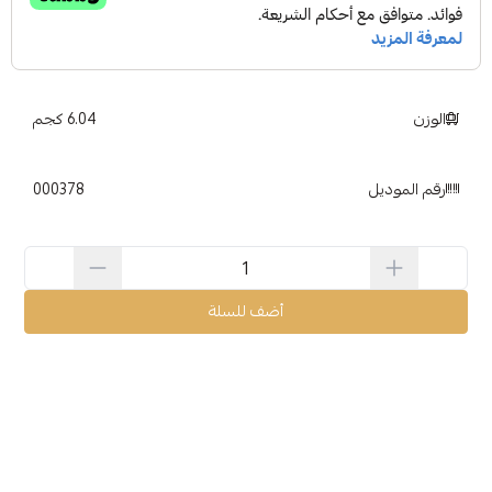
الوزن
6.04 كجم
رقم الموديل
000378
أضف للسلة