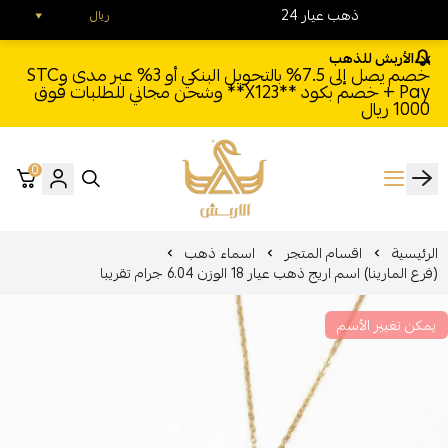
24 ذهب عيار
ريال
الأربش للذهب
خصم يصل إلى 7.5% بالتحويل البنكي أو 3% عبر مدى وSTC
Pay + خصم بكود **X123** وشحن مجاني للطلبات فوق
1000 ريال
0
الأربش للذهب
الرئيسية
اقسام المتجر
اسماء ذهب
(فرع المارينا) اسم اريج ذهب عيار 18 الوزن 6.04 جرام تقريبا
يمكن تغيير الأسم