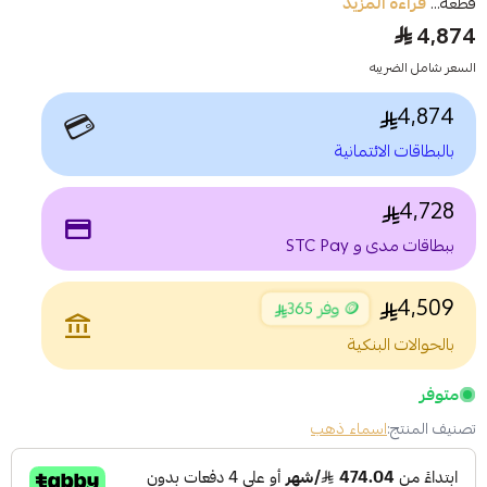
قطعة...
قراءة المزيد
4,874
السعر شامل الضريبه
4,874
💳
بالبطاقات الائتمانية
4,728
payment
ببطاقات مدى و STC Pay
4,509
🪙 وفر 365
account_balance
بالحوالات البنكية
متوفر
تصنيف المنتج:
اسماء ذهب