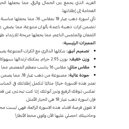
الفريد الذي يجمع بين الجمال والرقي، مما يجعلها ال
الفخامة إلى إطلالتها.
تأتي اسورة ذهب عيار 18 بمقاس 6
تتضمن كرات ذهبية ناعمة بألوان متنوعة، مما يضفي عل
اللمعان والملمس الناعم، مما يجعلها مريحة للارتداء طوا
المميزات الرئيسية:
تصميم أنيق:
شكلها الدائري مع الكرات المتنوعة يض
وزن خفيف:
بوزن 2.95 جرام، يمكنك ارتدائها بسهولة دون الشعور بالثقل.
مقاس مثالي:
مقاس 16 يناسب معظم المعصم، مما يجعلها هدية رائعة.
جودة عالية:
مصنوعة من ذهب عيار 18، مما يضمن لك متانة وجمال يدوم.
تعتبر هذه الاسورة خيارًا مثاليًا لتكمل إطلالتك في المن
تعكس ذوقك الرفيع وتبرز أنوثتك. إذا كنت تبحثين عن ق
فإن اسورة ذهب عيار 18 هي الخيار الأمثل.
لا تفوتي فرصة اقتناء هذه الاسورة الرائعة، فهي ليست
وجاذبيتك. احصلي عليها الآن وكوني محط الأنظار!