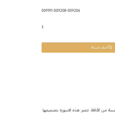
009191-009208-009206
3
أضف للسلة
وزنها 2.95 جرام، تضفي لمسة من الأناقة. تتميز هذه الاسورة بتصميمها