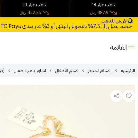
18 ذهب عيار
21 ذهب عيار
452.55
387.9
ريال
ريال
الأربش للذهب
خصم يصل إلى 7.5% بالتحويل البنكي أو 3% عبر مدى وSTC Pay + خصم بكود **X123** وشحن مجاني للطلبات فوق 1000 ريال
القائمة
الرئيسية
اقسام المتجر
قسم الأطفال
اساور ذهب اطفال
(فرع