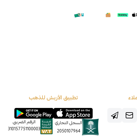
لاء
تطبيق الأربش للذهب
الرقم الضريبي
السجل التجاري
310157751100003
2050107964