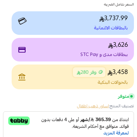
السعر شامل الضريبه
3,737.99
💳
بالبطاقات الائتمانية
3,626
payment
ببطاقات مدى و STC Pay
3,458
🪙 وفر 280
account_balance
بالحوالات البنكية
متوفر
تصنيف المنتج:
اساور ذهب اطفال