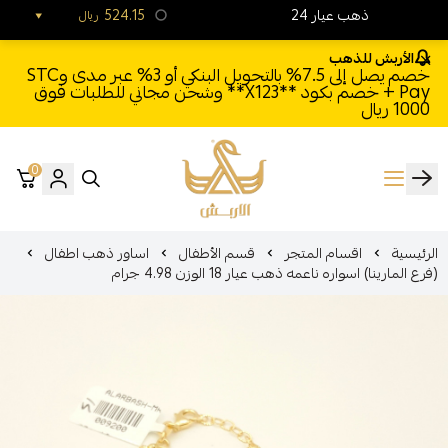
24 ذهب عيار
524.15
ريال
الأربش للذهب
خصم يصل إلى 7.5% بالتحويل البنكي أو 3% عبر مدى وSTC
Pay + خصم بكود **X123** وشحن مجاني للطلبات فوق
1000 ريال
0
الأربش للذهب
الرئيسية
اقسام المتجر
قسم الأطفال
اساور ذهب اطفال
(فرع المارينا) اسواره ناعمه ذهب عيار 18 الوزن 4.98 جرام