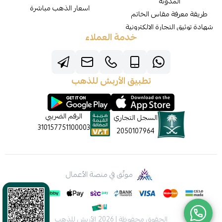
المدونة
اسعار الذهب مباشرة
طريقة معرفة مقاس الخاتم
شهادة توثيق التجارة الالكترونية
خدمة العملاء
تطبيق الأربش للذهب
الرقم الضريبي
السجل التجاري
310157751100003
2050107964
موثّق في منصة الأعمال
الحقوق محفوظة | 2026
الأربش للذهب