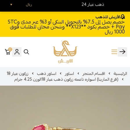
24 ذهب عيار
ريال
الأربش للذهب
خصم يصل إلى 7.5% بالتحويل البنكي أو 3% عبر مدى وSTC
Pay + خصم بكود **X123** وشحن مجاني للطلبات فوق
1000 ريال
0
الأربش للذهب
الرئيسية
اقسام المتجر
اساور
اساور ذهب
زركون عيار 18
(فرع المارينا) اسواره ناعمه زركون ذهب عيار 18الوزن 4.25 جرام