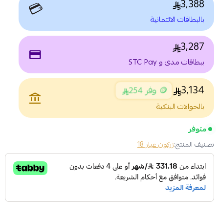
3,388
💳
بالبطاقات الائتمانية
3,287
payment
ببطاقات مدى و STC Pay
3,134
🪙 وفر 254
account_balance
بالحوالات البنكية
متوفر
تصنيف المنتج:
زركون عيار 18